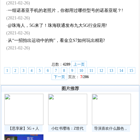
(2021-02-26)
·
一组诺基亚手机的老照片，你都用过哪些型号的诺基亚呢？!
(2021-02-26)
·
@珠海人，5G来了！珠海联通发布九大5G行业应用!
(2021-02-26)
·
从“一招拍出运动中的狗”，看金立S7如何玩出精彩!
(2021-02-26)
总数：
4289
上一页
1
2
3
4
5
6
7
8
9
10
11
12
13
14
15
下一页
页次：
7
/286
图片推荐
【思享家】5G＋人
小红书璎珞：Z世代
导演喜欢什么颜色，