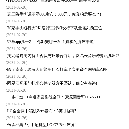
·
TFBOYS入职360！王源跨界出任360手机助手首席创
(2021-02-26)
·
真三防手机诺基亚800发布：899元，你真的需要么？!
(2021-02-26)
·
26家手机银行大PK 建行工行和农行下载量名列前三位!
(2021-02-26)
·
证券app几十种，你独宠哪一种？真实的测评来啦!
(2021-02-26)
·
卖完猪肉卖内裤！否认与虾米合并后，网易云音乐跨界玩儿出格
(2021-02-26)
·
除了滴滴，珠海人还能用什么打车？实测多个网约车APP……
(2021-02-26)
·
网易云音乐与虾米合并？双方不否认，确实有在谈!
(2021-02-26)
·
一步打造5.1声道家庭影院空间：索尼回音壁HT-S500
(2021-02-26)
·
LG全金属中端机Zero发布：5英寸屏幕!
(2021-02-26)
·
传承经典 5寸中配机型LG G3 Beat评测!