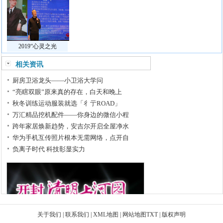
2019“心灵之光
相关资讯
厨房卫浴龙头——小卫浴大学问
“亮瞎双眼”原来真的存在，白天和晚上
秋冬训练运动服装就选「彳亍ROAD」
万汇精品挖机配件——你身边的微信小程
跨年家居焕新趋势，安吉尔开启全屋净水
华为手机互传照片根本无需网络，点开自
负离子时代 科技彰显实力
关于我们
|
联系我们
|
XML地图
|
网站地图
TXT
|
版权声明