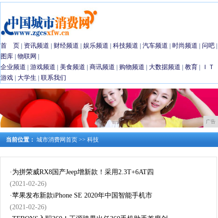
首 页
|
资讯频道
|
财经频道
|
娱乐频道
|
科技频道
|
汽车频道
|
时尚频道
|
问吧
|
图库
|
物联网
|
企业频道
|
游戏频道
|
美食频道
|
商讯频道
|
购物频道
|
大数据频道
|
教育
|
ＩＴ
游戏
|
大学生
|
联系我们
广告
当前位置：
城市消费网首页
>>
科技
·
为拼荣威RX8国产Jeep增新款！采用2.3T+6AT四
(2021-02-26)
·
苹果发布新款iPhone SE 2020年中国智能手机市
(2021-02-26)