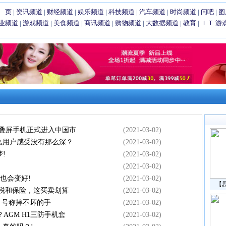
 页
|
资讯频道
|
财经频道
|
娱乐频道
|
科技频道
|
汽车频道
|
时尚频道
|
问吧
|
图
业频道
|
游戏频道
|
美食频道
|
商讯频道
|
购物频道
|
大数据频道
|
教育
|
ＩＴ
游
折叠屏手机正式进入中国市
(2021-03-02)
么用户感受没有那么深？
(2021-03-02)
!
(2021-03-02)
(2021-03-02)
也会变好!
(2021-03-02)
【
置税和保险，这买卖划算
(2021-03-02)
布，号称摔不坏的手
(2021-03-02)
AGM H1三防手机套
(2021-03-02)