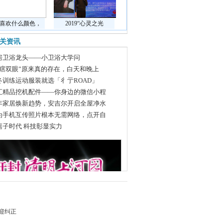
喜欢什么颜色，
2019“心灵之光
关资讯
房卫浴龙头——小卫浴大学问
亮瞎双眼”原来真的存在，白天和晚上
冬训练运动服装就选「彳亍ROAD」
汇精品挖机配件——你身边的微信小程
年家居焕新趋势，安吉尔开启全屋净水
为手机互传照片根本无需网络，点开自
离子时代 科技彰显实力
迎纠正