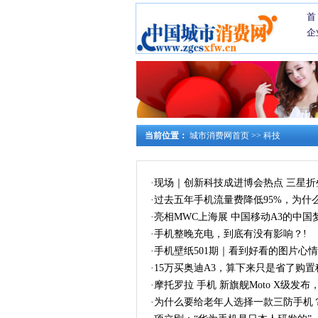
首
企
当前位置：
城市消费网首页
>>
科技
·
现场｜创新科技成进博会热点 三星
·
过去五年手机流量费降低95%，为什
·
亮相MWC上海展 中国移动A3的中国梦
·
手机整晚充电，到底有没有影响？!
·
手机壁纸501期｜看到好看的图片心情
·
15万买奥迪A3，算下来只是省了购
·
摩托罗拉 手机 新旗舰Moto X级发
·
为什么要给老年人选择一款三防手机？