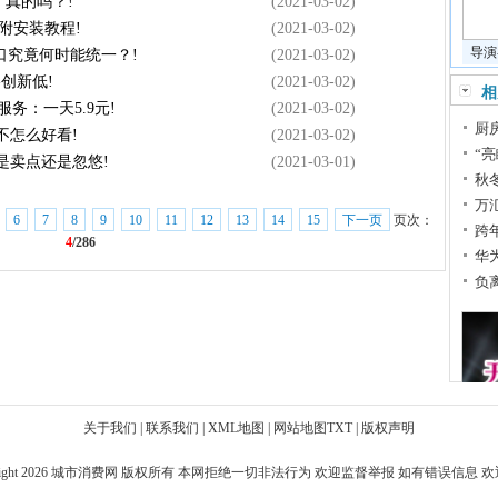
，真的吗？!
(2021-03-02)
附安装教程!
(2021-03-02)
导演
口究竟何时能统一？!
(2021-03-02)
格创新低!
(2021-03-02)
相
务：一天5.9元!
(2021-03-02)
厨
也不怎么好看!
(2021-03-02)
“
是卖点还是忽悠!
(2021-03-01)
秋
万
6
7
8
9
10
11
12
13
14
15
下一页
页次：
跨
4
/286
华
负
关于我们
|
联系我们
|
XML地图
|
网站地图
TXT
|
版权声明
ight 2026
城市消费网
版权所有 本网拒绝一切非法行为 欢迎监督举报 如有错误信息 欢