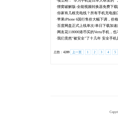
·
项立刚：“华为手机是日本人研发的”
·
狸窝破解版-全能视频转换器免费下载
·
你家有几根充电线？所有手机充电接
·
苹果iPhone 6国行售价大幅下调，价
·
百度网盘正式上线单次/单日下载加速服
·
网友花118000港币买的Vertu手机，
·
我们竟然“被安全”了十几年 安全手机
总数：
4289
上一页
1
2
3
4
5
Copyr