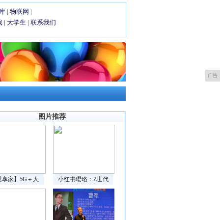
库
|
物联网
|
戏
|
大学生
|
联系我们
广告
图片推荐
思享家】5G＋人
小红书璎珞：Z世代