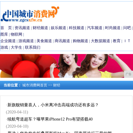
首 页
|
资讯频道
|
财经频道
|
娱乐频道
|
科技频道
|
汽车频道
|
时尚频道
|
问吧
|
图库
|
物联网
|
企业频道
|
游戏频道
|
美食频道
|
商讯频道
|
购物频道
|
大数据频道
|
教育
|
ＩＴ
游戏
|
大学生
|
联系我们
广告
当前位置：
城市消费网首页
>>
财经
·
新旗舰销量喜人，小米离冲击高端成功还有多远？
(2020-04-11)
·
续航弯道超车？曝苹果iPhone12 Pro有望搭载40
(2020-04-10)