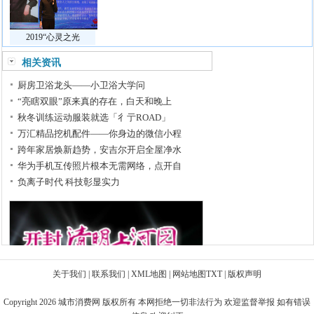
2019“心灵之光
相关资讯
厨房卫浴龙头——小卫浴大学问
“亮瞎双眼”原来真的存在，白天和晚上
秋冬训练运动服装就选「彳亍ROAD」
万汇精品挖机配件——你身边的微信小程
跨年家居焕新趋势，安吉尔开启全屋净水
华为手机互传照片根本无需网络，点开自
负离子时代 科技彰显实力
关于我们
|
联系我们
|
XML地图
|
网站地图
TXT
|
版权声明
Copyright 2026
城市消费网
版权所有 本网拒绝一切非法行为 欢迎监督举报 如有错误