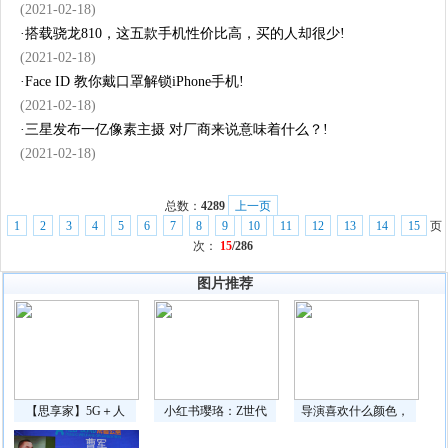
(2021-02-18)
·
搭载骁龙810，这五款手机性价比高，买的人却很少!
(2021-02-18)
·
Face ID 教你戴口罩解锁iPhone手机!
(2021-02-18)
·
三星发布一亿像素主摄 对厂商来说意味着什么？!
(2021-02-18)
总数：
4289
上一页
1
2
3
4
5
6
7
8
9
10
11
12
13
14
15
页
次：
15
/286
图片推荐
【思享家】5G＋人
小红书璎珞：Z世代
导演喜欢什么颜色，