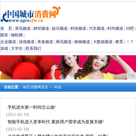
首 页
|
资讯频道
|
财经频道
|
娱乐频道
|
科技频道
|
汽车频道
|
时尚频道
|
问吧
|
图库
|
物联网
|
企业频道
|
游戏频道
|
美食频道
|
商讯频道
|
购物频道
|
大数据频道
|
教育
|
ＩＴ
游戏
|
大学生
|
联系我们
广告
当前位置：
城市消费网首页
>>
科技
·
手机进水第一时间怎么做!
(2021-02-19)
·
智能手机进入变革时代 紧抓用户需求成为发展关键!
(2021-02-19)