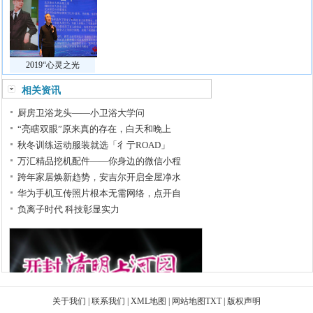
2019“心灵之光
相关资讯
厨房卫浴龙头——小卫浴大学问
“亮瞎双眼”原来真的存在，白天和晚上
秋冬训练运动服装就选「彳亍ROAD」
万汇精品挖机配件——你身边的微信小程
跨年家居焕新趋势，安吉尔开启全屋净水
华为手机互传照片根本无需网络，点开自
负离子时代 科技彰显实力
关于我们
|
联系我们
|
XML地图
|
网站地图
TXT
|
版权声明