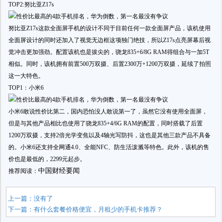
TOP2:努比亚Z17s
努比亚Z17s这款全面屏手机的设计不同于目前任何一款全面屏产品，该机使用
全面屏设计的同时还加入了视觉无边框这项独门绝技，所以Z17s点亮屏幕后视
觉冲击更加强劲。配置该机也是拔尖的，骁龙835+6/8G RAM得组合与一加5T
相似。同时，该机拥有前置500万双摄、后置2300万+1200万双摄，延续了拍照
这一大特色。
TOP1：小米6
小米6敢说性价比第二，国内恐怕没人敢说第一了，虽然它没有使用全面屏，
但是与其他产品相比也使用了骁龙835+4/6G RAM的配置，同时搭载了后置
1200万双摄，支持2倍光学变焦以及4轴光写防抖，这也是其他三款产品不具备
的。小米6还支持全网通4.0、全能NFC、防生活泼溅等特色。此外，该机的售
价也是最低的，2299元起步。
中国财经要闻
推荐阅读：
上一篇：没有了
下一篇：
有什么套餐价格便宜，月租少的手机卡推荐？