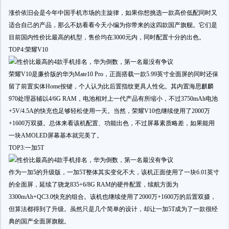
涨价依旧会是今年中国手机市场的主旋律，如果你想挑选一款高价低配同时又
适合自己的产品，那么不妨看看今天小编为你带来的这四款国产旗舰。它们是
目前国内性价比最高的机型，售价均在3000元内，同时配置十分的出色。
TOP4:荣耀V10
荣耀V10是廉价版的华为Mate10 Pro，正面搭载一款5.99英寸全面屏的同时还保
留了前置实体Home按键，个人认为比后置指纹更具人性化。其内置海思麒麟
970处理器辅以4/6G RAM，电池相对上一代产品有所缩小，不过3750mAh电池
+5V/4.5A的快充也足够轻松使用一天。当然，荣耀V10也继续使用了2000万
+1600万双摄。总体来看该机配置、功能出色，不过屏幕素质略差，如果能用
一块AMOLED屏幕基本就完美了。
TOP3:一加5T
作为一加5的升级版，一加5T整体其实变化不大，该机正面使用了一块6.01英寸
的全面屏，延续了骁龙835+6/8G RAM的硬件配置，续航方面为
3300mAh+QC3.0快充的组合。该机也继续使用了2000万+1600万的后置双摄，
但算法都得到了升级。虽然只是几个简单的设计，却让一加5T成为了一款很经
典的国产全面屏旗舰。