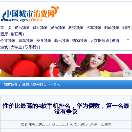
首 页
|
资讯频道
|
财经频道
|
娱乐频道
|
科技频道
|
汽车频道
|
时尚频道
|
问吧
|
图库
|
物联网
|
企业频道
|
游戏频道
|
美食频道
|
商讯频道
|
购物频道
|
大数据频道
|
教育
|
ＩＴ
游戏
|
大学生
|
联系我们
广告
当前位置：
城市消费网首页
>>
资讯
性价比最高的4款手机排名，华为倒数，第一名最
没有争议
发表时间：2020-05-13 05:12:53
阅读：2016
来源：互联网