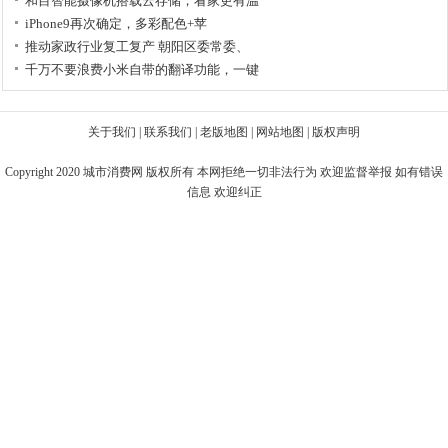
和目智能摄像机搭载云存储，看家更有温
iPhone9再次确定，多彩配色+苹
推动家政行业复工复产 朝阳区委常委、
千万不要浪费小米自带的翻译功能，一键
关于我们
|
联系我们
|
老版地图
|
网站地图
|
版权声明
Copyright 2020
城市消费网
版权所有 本网拒绝一切非法行为 欢迎监督举报 如有错误
信息 欢迎纠正