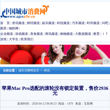
首 页
|
资讯频道
|
财经频道
|
娱乐频道
|
科技频道
|
汽车频道
|
时尚频道
|
问吧
|
图库
|
物联网
|
企业频道
|
游戏频道
|
美食频道
|
商讯频道
|
购物频道
|
大数据频道
|
教育
|
ＩＴ
游戏
|
大学生
|
联系我们
广告
当前位置：
城市消费网首页
>>
商讯
苹果Mac Pro选配的滚轮没有锁定装置，售价2936
元
发表时间：2020-04-12 06:06:53
阅读：1479
来源：互联网