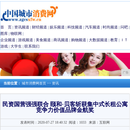
首 页
|
资讯频道
|
财经频道
|
娱乐频道
|
科技频道
|
汽车频道
|
时尚频道
|
问吧
|
图库
|
物联网
|
企业频道
|
游戏频道
|
美食频道
|
商讯频道
|
购物频道
|
大数据频道
|
教育
|
ＩＴ
游戏
|
大学生
|
联系我们
广告
当前位置：
城市消费网首页
>>
资讯
民资国营强强联合 颐和·贝客斩获集中式长租公寓
竞争力价值品牌金航奖
发表时间：2020-07-27 18:40:32
阅读：1033
来源：互联网