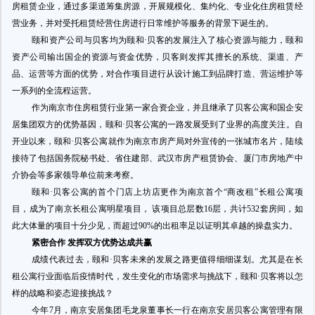
房租赁企业，通过多渠道筹集房源，开展规模化、集约化、专业化住房租赁经
营业务，并对受托租赁经营住房进行日常维护等服务的背景下诞生的。
颐和资产公司与贝客均为颐和
·贝客的发展注入了核心资源与能力，颐和
资产公司输出国企的资源与资金优势，贝客则发挥其擅长的系统、渠道、产
品、运营等方面的优势，对合作项目进行从设计施工到品牌打造、营运维护等
一系列的全流程运营。
作为南京市住房租赁行业第一家合资企业，并且继承了贝客公寓和国企安
居集团双方的优势基因，
颐和
·贝客公寓的一路发展受到了业界的高度关注
。自
开业以来，颐和
·贝客公寓就作为南京市房产局对外宣传的一张城市名片，陆续
接待了包括国务院秘书处、省住建部、武汉市房产租赁协会、厦门市房地产中
介协会等多家领导单位前来考察。
颐和
·贝客公寓的首个门店上坊店更作为南京
首个
“商改租”长租公寓项
目，成为了南京长租公寓明星项目，
该项目
总层数16层，
共计
532套房间，如
此大体量的项目十分少见，而超过90%的出租率足以证明其卓越的操盘实力。
紧密合作
发挥
双方优势
达成
共赢
成绩
代表过去，颐和
·贝客未来的发展之路更值得细细谋划。尤其是在长
租公寓行业面临后疫情时代，发生变化的市场需求与挑战
下，颐和
·贝客将以怎
样的战略和姿态迎接挑战？
今年
7月，南京安居集团毛龙泉董事长一行在南京安居贝客公寓管理有限