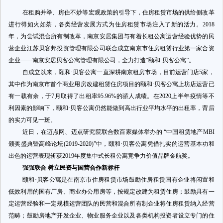
在租购并举、房住不炒等宏观政策的引导下，住房租赁市场的供给侧改革
进行得如火如荼，各类经营发展方式为住房租赁市场注入了新的活力
。
2018
年
，为尝试混合所有制改革，南京安居集团与有着长租公寓运营经验优势的民
营企业江苏贝客邦投资管理有限公司联合成立南京市住房租赁行业第一家合资
企业
——南京安居贝客公寓管理有限公司，全力打造“颐和·贝客公寓”。
自
成立以来，颐和
·贝客公寓一直深耕南京租房市场，
目前运营门店
5家，
其中作为南京市首个商业用房改建租赁住房项目的
颐和
·贝客公寓上坊店运营已
有一载有余，
于
7月取得了出租率95.96%的骄人成绩
。在
2020上半年
疫情等不
利因素的影响下，颐和
·贝客公寓仍然能做到高出行业平均水平的出租率，背后
的实力可见一斑。
近日，在迈点网、迈点研究院联合
数百家媒体举办的
“中国租赁地产MBI
颁奖盛典暨高峰论坛(2019-2020)”中，颐和·贝客公寓凭借扎实的运营基本功和
出色的运营表现
斩获
2019年度集中式长租公寓竞争力价值品牌金航奖。
强强联合
树立
民资与国营合作
新
标杆
颐和
·贝客公寓是在南京市住房租赁市场鼓励住房租赁国有企业将闲置和
低效利用的国有厂房、商业办公用房等，按规定改建为租赁住房；鼓励具有一
定运营经验和一定规模运营团队的民营和混合所有制企业将住房租赁纳入经营
范畴；鼓励房地产开发企业、物业服务企业以及各类机构投资者设立专门的住