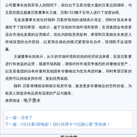
公司董事长徐风军等人的陪同下，前往位于五星控股大厦的贝客总部调研，
与
五星控股总裁兼贝客董事长王健、贝客
CEO魏子石等人进行了深度会晤。
毛龙泉董事长首先
对颐和
·贝客所取得的成绩表示肯定，同时对其未来发
展给予了殷切希望，他表示，鉴于目前的市场环境和形势，安居集团会考虑更
适合市场化发展的运营模式，优化内部租赁房架构，希望和贝客能在未来进入
持续深度的合作阶段，以更契合彼此的模式紧密深化合作，强强联手达成双
赢。
王健董事长则表示，从大的市场环境和目前的经济状况来看，安居贝客要
进行有效益的运营，规避市场风险，谨慎对待市场竞争激烈的存量物业资产，
以安居集团的自有存量和其他国有存量物业为优先考虑对象，同时希望贝客的
优势可以持续发挥作用，复刻优秀基因。
颐和·贝客将继续深耕南京租房市场，激发更多存量物业的空间价值，为
租房人群提供有品质有温度的产品与服务。
电子墨水
推荐阅读：
上一篇：没有了
下一篇：
9元任看4部电影！招行信用卡“9元随心看”受热捧！