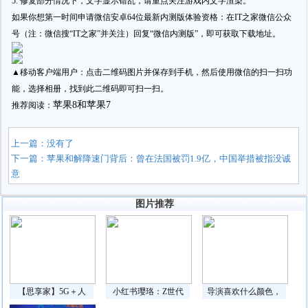
5. 修复部分情况下，文字显示错乱，请重点关注游戏内文字渲染。
如果你想第一时间申请微信安卓64位最新内测版体验资格：
在IT之家微信公众
号（注：微信搜“IT之家”并关注）回复“微信内测版”，即可获取下载地址。
▲移动客户端用户：点击二维码图片并保存到手机，然后使用微信的扫一扫功
能，选择相册，找到此二维码即可扫一扫。
苹果8和苹果7
推荐阅读：
上一篇：没有了
下一篇：
苹果和解降速门背后：曾在法国被罚1.9亿，中国举措被指没诚
意
图片推荐
【思享家】5G＋人
小红书璎珞：Z世代
导演喜欢什么颜色，