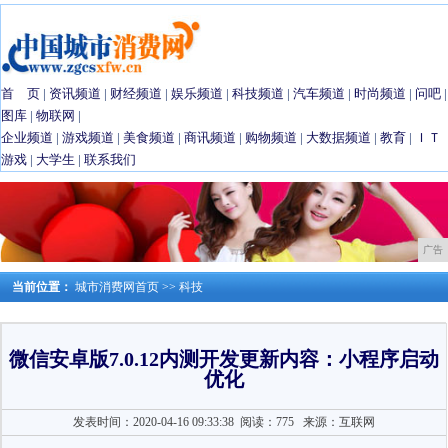
首 页
|
资讯频道
|
财经频道
|
娱乐频道
|
科技频道
|
汽车频道
|
时尚频道
|
问吧
|
图库
|
物联网
|
企业频道
|
游戏频道
|
美食频道
|
商讯频道
|
购物频道
|
大数据频道
|
教育
|
ＩＴ
游戏
|
大学生
|
联系我们
广告
当前位置：
城市消费网首页
>>
科技
微信安卓版7.0.12内测开发更新内容：小程序启动
优化
发表时间：2020-04-16 09:33:38
阅读：775
来源：互联网