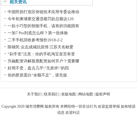
相关资讯
中国民协打造区块链技术应用专委会推动
今年初柬埔寨交通违规罚款总额达120
一款小巧型的智能手机，该有的功能因有
一加7 Pro到底怎么样？第一批体验
二手手机回收参考报价2018-2-2
陈镜民:众志成城抗疫情 江苏天名献爱
“剁手党”注意：你的手机淘宝首页有变
升融配资详解股票配资如何开户？需要哪
好用不贵，盘点几乎\"无差评\"的四
你的胶原蛋白“余额不足”，请充值
关于我们
|
联系我们
|
老版地图
|
网站地图
|
版权声明
Copyright 2020
城市消费网
版权所有 本网拒绝一切非法行为 欢迎监督举报 如有错误
信息 欢迎纠正